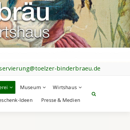
servierung@toelzer-binderbraeu.de
erei
Museum
Wirtshaus
eschenk-Ideen
Presse & Medien