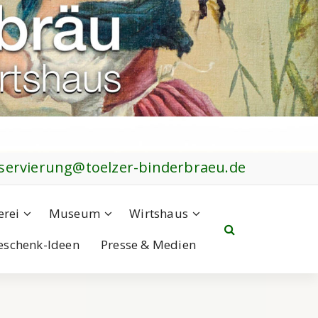
servierung@toelzer-binderbraeu.de
erei
Museum
Wirtshaus
eschenk-Ideen
Presse & Medien