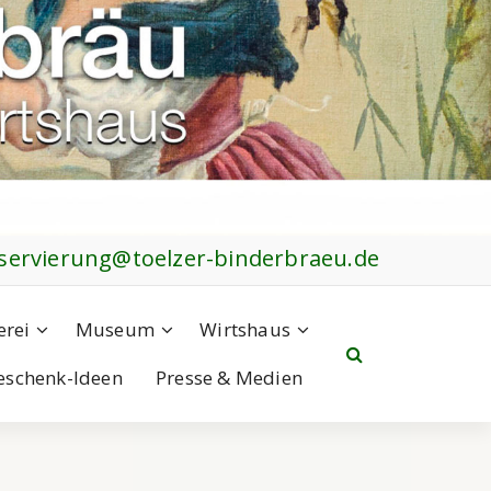
servierung@toelzer-binderbraeu.de
erei
Museum
Wirtshaus
eschenk-Ideen
Presse & Medien